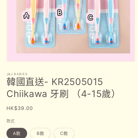
在
互
J&J BABIES
動
韓國直送- KR2505015
視
窗
Chiikawa 牙刷 （4-15歲）
中
開
啟
定
HK$39.00
多
價
媒
款式
體
檔
A款
B款
C款
案