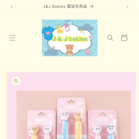
J&J Babies 嬰幼兒用品
跳至內容
購
物
車
略過產品
資訊