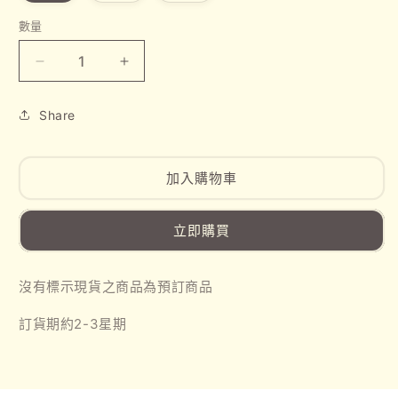
1
數量
韓
韓
國
國
Share
直
直
送-
送-
KR2505015
KR2505015
加入購物車
Chiikawa
Chiikawa
牙
牙
刷
刷
立即購買
（4-
（4-
15
15
沒有標示現貨之商品為預訂商品
歲）
歲）
數
數
訂貨期約2-3星期
量
量
減
增
少
加