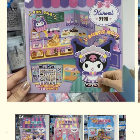
在
互
動
視
窗
中