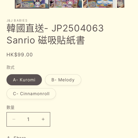
開
啟
多
媒
J&J BABIES
體
韓國直送- JP2504063
檔
案
Sanrio 磁吸貼紙書
1
2
定
HK$99.00
價
款式
A- Kuromi
B- Melody
C- Cinnamonroll
數量
韓
韓
國
國
Share