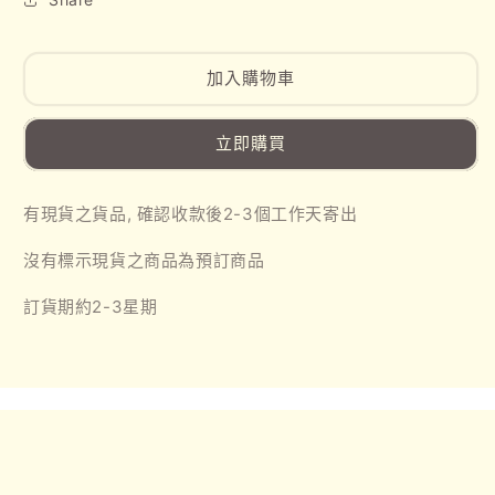
直
直
送-
送-
JP2504063
JP2504063
加入購物車
Sanrio
Sanrio
磁
磁
吸
吸
立即購買
貼
貼
紙
紙
有現貨之貨品, 確認收款後2-3個工作天寄出
書
書
數
數
沒有標示現貨之商品為預訂商品
量
量
訂貨期約2-3星期
減
增
少
加