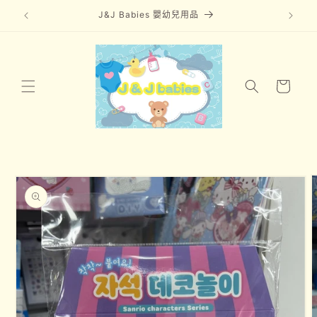
J&J Babies 嬰幼兒用品
跳至內容
購
物
車
略過產品
資訊