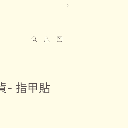
購
登
物
入
車
- 指甲貼