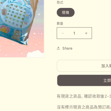
款式
隨機
數量
日
日
本
本
Share
直
直
送
送
現
現
加入
貨-
貨-
指
指
立
甲
甲
貼
貼
(隨
(隨
有現貨之貨品, 確認收款後2
機
機
沒有標示現貨之商品為預訂商
出)
出)