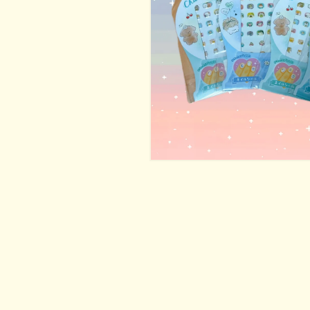
在
互
動
視
窗
中
開
啟
多
媒
體