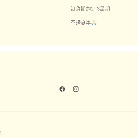
數
數
訂貨期約2-3星期
量
量
減
增
不接急單🙏🏻
少
加
Facebook
Instagram
付
援